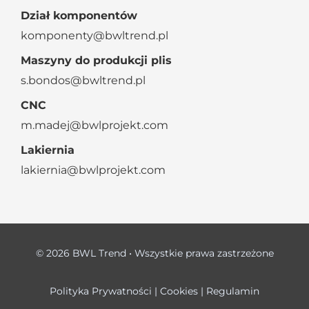
Dział komponentów
komponenty@bwltrend.pl
Maszyny do produkcji plis
s.bondos@bwltrend.pl
CNC
m.madej@bwlprojekt.com
Lakiernia
lakiernia@bwlprojekt.com
© 2026 BWL Trend • Wszystkie prawa zastrzeżone
Polityka Prywatności
|
Cookies
|
Regulamin