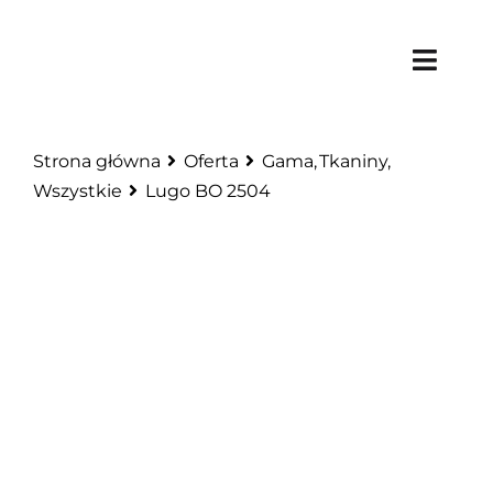
Skip
to
Toggl
content
Navig
Stron
Strona główna
Oferta
Gama
Tkaniny
Wszystkie
Lugo BO 2504
O
Of
Rea
Ko
BWL 