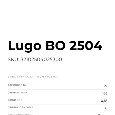
K
Search
for:
Lugo BO 2504
SKU:
32102504025300
ABSORBCJA
29
GRAMATURA
163
GRUBOŚĆ
0,18
GRUPA CENOWA
6
PRZEZNACZENIE