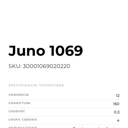
K
Search
for:
Juno 1069
SKU:
30001069020220
ABSORBCJA
12
GRAMATURA
160
GRUBOŚĆ
0,3
GRUPA CENOWA
4
PRZEZNACZENIE