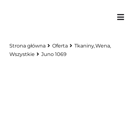
Skip
to
Toggl
content
Navig
Stron
Strona główna
Oferta
Tkaniny
Wena
Wszystkie
Juno 1069
O
Of
Rea
Ko
BWL 